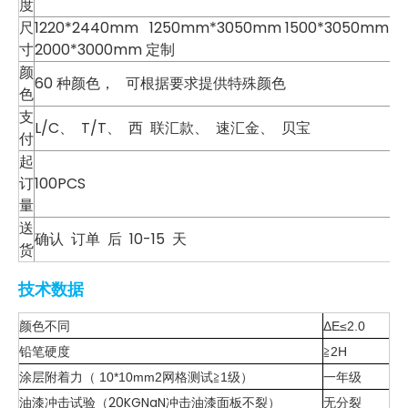
度
尺
1220*2440mm 1250mm*3050mm 1500*3050mm
寸
2000*3000mm 定制
颜
60 种颜色， 可根据要求提供特殊颜色
色
支
L/C、 T/T、 西 联汇款、 速汇金、 贝宝
付
起
订
100PCS
量
送
确认 订单 后 10-15 天
货
技术数据
颜色不同
ΔE≤2.0
铅笔硬度
≧2H
一年级
涂层附着力
10*10mm2网格测试≧1级
（
）
油漆冲击试验（20KGNaN冲击油漆面板不裂）
无分裂