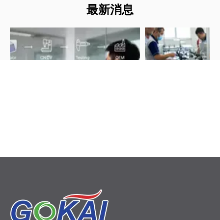
最新消息
0.1毫米铝厚铝塑复合板，0.1毫米铝厚铝塑板，批发，中
国，定制，散装，OEM，制造商，供应商，工厂，中国制
造，价格
上一条:
下一条:
返回
2026-06-12
2026-06-11
关于乙缩醛塑料您需要了解的一切：高性能 POM 部件工程师指南
醛塑料 (POM) 为精密 OEM 零件提供类似金
通过这份专业的 OEM 
的强度、低摩擦和出色的尺寸稳定性。了解共
士一样将亚克力板粘合到
物和均聚物缩醛之间的差异、关键特性、ESD
粘合剂、表面处理、应用
项以及设计和加工的专家技巧。
技巧，为工业和展示项目
即投入生产的丙烯酸粘合