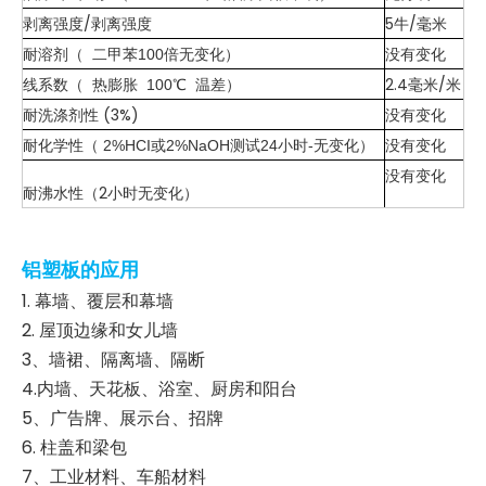
剥离强度/剥离强度
5牛/毫米
没有变化
耐溶剂
二甲苯100倍无变化
）
（
2.4毫米/米
线系数（ 热膨胀 100℃ 温差）
耐洗涤剂性 (3%)
没有变化
耐化学性
没有变化
2%HCI或2%NaOH测试24小时-无变化
（
）
没有变化
耐沸水性（2小时无变化）
铝塑板的应用
1. 幕墙、覆层和幕墙
2. 屋顶边缘和女儿墙
3、墙裙、隔离墙、隔断
4.内墙、天花板、浴室、厨房和阳台
5、广告牌、展示台、招牌
6. 柱盖和梁包
7、工业材料、车船材料