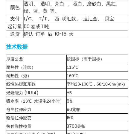
透明、 透明、亮白 、哑白、磨砂白、黑红、
颜色
绿、蓝、黄 等。
支付
L/C、 T/T、 西 联汇款、 速汇金、 贝宝
起订量
50 卷或 1 吨
送货
确认 订单 后 10-15 天
技术数据
厚度公差
按国标（高于国标）
耐热性（连续）
115℃
耐热性（短）
160℃
线性热膨胀系数
平均23-100℃，60*10-6m/(mk)
燃烧能力 (UL94)
HB
6%
吸水率（23℃ 水浸泡24小时）
弯曲拉伸应力
90兆帕
断裂拉伸应变
15%
拉伸弹性模量
3700兆帕