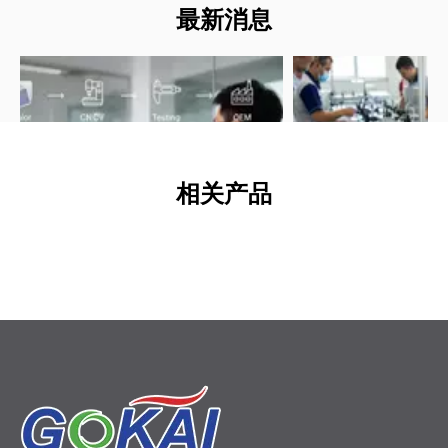
最新消息
相关产品
026-06-12
2026-06-11
关于乙缩醛塑料您需要了解的一切：高性能 POM 部件工程师指南
醛塑料 (POM) 为精密 OEM 零件提供类似金
通过这份专业的 OEM 
的强度、低摩擦和出色的尺寸稳定性。了解共
士一样将亚克力板粘合到
和均聚物缩醛之间的差异、关键特性、ESD
粘合剂、表面处理、应用
项以及设计和加工的专家技巧。
技巧，为工业和展示项目
APET片材
即投入生产的丙烯酸粘合