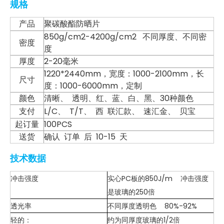
规格
产品
聚碳酸酯防晒片
850g/cm2-4200g/cm2 不同厚度、不同密
密度
度
厚度
2-20毫米
1220*2440mm，宽度：1000-2100mm，长
尺寸
度：1000-6000mm，定制
颜色
清晰、 透明、红、蓝、白、黑、30种颜色
支付
L/C、 T/T、 西 联汇款、 速汇金、 贝宝
起订量
100PCS
送货
确认 订单 后 10-15 天
技术数据
冲击强度
实心PC板的850J/m 冲击强度
是玻璃的250倍
透光率
不同厚度透明色 80%-92%
轻的：
约为同厚度玻璃的1/2倍