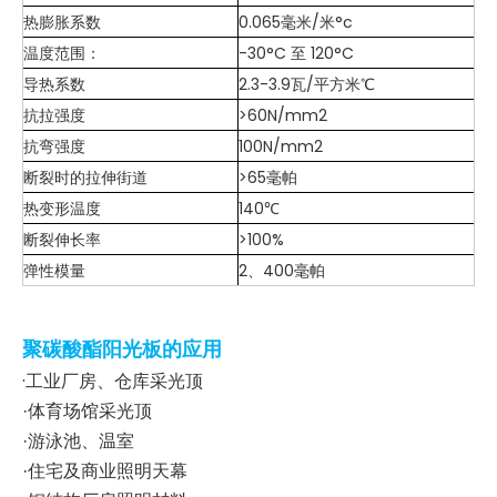
热膨胀系数
0.065毫米/米°c
温度范围：
-30°C 至 120°C
导热系数
2.3-3.9瓦/平方米℃
抗拉强度
>60N/mm2
抗弯强度
100N/mm2
断裂时的拉伸街道
>65毫帕
热变形温度
140℃
断裂伸长率
>100%
弹性模量
2、400毫帕
聚碳酸酯阳光板的应用
·
工业厂房、仓库采光顶
·体育场馆采光顶
·游泳池、温室
·住宅及商业照明天幕