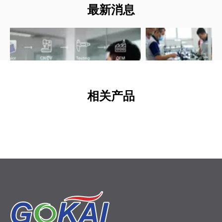
最新消息
热门标签：聚碳酸酯阳光板，聚碳酸酯中空阳光板，聚碳
酸酯阳光板，阳光板塑料实心透明聚碳酸酯中空板价格，
10毫米聚碳酸酯阳光板拜耳蜂窝板，批发，中国，定制，
散装，OEM，制造商，供应商，工厂，中国制造，价格
上一条:
相关产品
下一条:
返回
026-06-12
2026-06-11
关于乙缩醛塑料您需要了解的一切：高性能 POM 部件工程师指南
醛塑料 (POM) 为精密 OEM 零件提供类似金
通过这份专业的 OEM 指
强度、低摩擦和出色的尺寸稳定性。了解共
士一样将亚克力板粘合到
和均聚物缩醛之间的差异、关键特性、ESD
粘合剂、表面处理、应用
以及设计和加工的专家技巧。
技巧，为工业和展示项目
聚碳酸酯实心板
PP中空板
即投入生产的丙烯酸粘合