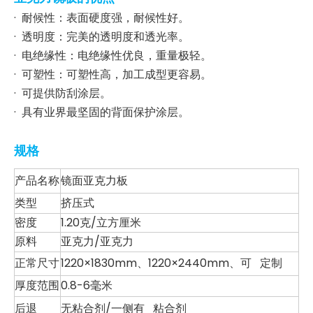
· 耐候性：表面硬度强，耐候性好。
· 透明度：完美的透明度和透光率。
· 电绝缘性：电绝缘性优良，重量极轻。
· 可塑性：可塑性高，加工成型更容易。
· 可提供防刮涂层。
· 具有业界最坚固的背面保护涂层。
规格
产品名称
镜面亚克力板
类型
挤压式
密度
1.20克/立方厘米
原料
亚克力/亚克力
正常尺寸
1220×1830mm、1220×2440mm、可 定制
厚度范围
0.8-6毫米
后退
无粘合剂/一侧有 粘合剂