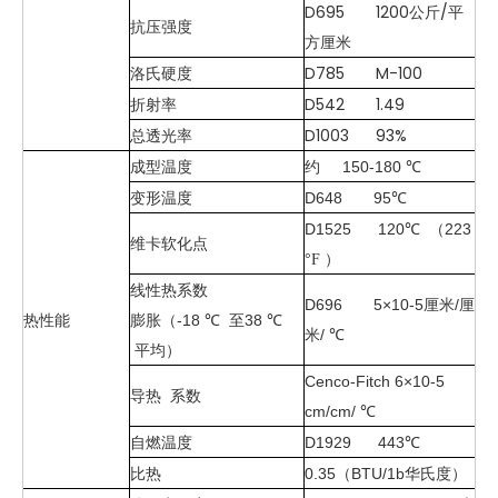
D695 1200公斤/平
抗压强度
方厘米
洛氏硬度
D785 M-100
折射率
D542 1.49
总透光率
D1003 93%
成型温度
约 150-180
℃
变形温度
D648 95
℃
D1525 120
（223
℃
维卡软化点
）
°F
线性热系数
D696 5×10-5厘米/厘
热性能
膨胀（-18
至38
℃
℃
米/
℃
平均）
Cenco-Fitch 6×10-5
导热 系数
cm/cm/
℃
自燃温度
D1929 443
℃
比热
0.35（BTU/1b
）
华氏度