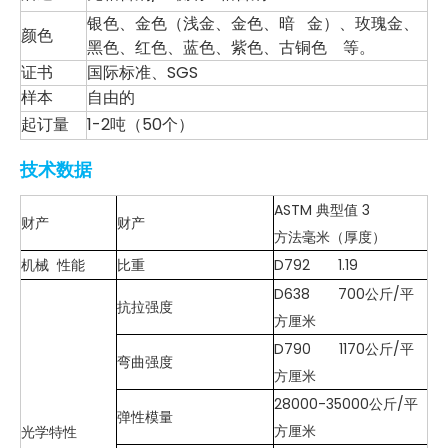
银色、金色（浅金、金色、暗 金）、玫瑰金、
颜色
黑色、红色、蓝色、紫色、古铜色 等。
证书
国际标准、SGS
样本
自由的
起订量
1-2吨（50个）
技术数据
ASTM 典型值 3
财产
财产
方法毫米（厚度）
机械 性能
比重
D792 1.19
D638 700公斤/平
抗拉强度
方厘米
D790 1170公斤/平
弯曲强度
方厘米
28000-35000公斤/平
弹性模量
方厘米
光学特性