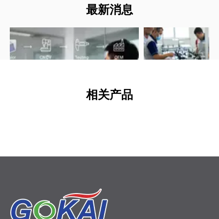
最新消息
返回
相关产品
026-06-12
2026-06-11
关于乙缩醛塑料您需要了解的一切：高性能 POM 部件工程师指南
醛塑料 (POM) 为精密 OEM 零件提供类似金
通过这份专业的 OEM 
的强度、低摩擦和出色的尺寸稳定性。了解共
士一样将亚克力板粘合到
物和均聚物缩醛之间的差异、关键特性、ESD
粘合剂、表面处理、应用
项以及设计和加工的专家技巧。
技巧，为工业和展示项目
彩色亚克力板
磨砂亚克力板
即投入生产的丙烯酸粘合