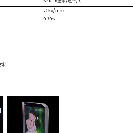
6×10-5厘米/厘米/℃
20Kv/mm
0.30%
饰材料；