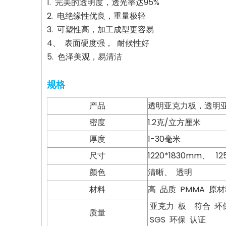
1. 完美的透明度，透光率达95%
2. 电绝缘性优良，重量极轻
3. 可塑性高，加工成型更容易
4、 表面硬度强， 耐候性好
5. 色泽美观，易清洁
规格
产品
透明亚克力板，透明
密度
1.2克/立方厘米
厚度
1-30毫米
尺寸
1220*1830mm、 1
颜色
清晰、 透明
材料
高 品质 PMMA 原材料
亚克力 板 符合 环保 
质量
SGS 环保 认证 ​