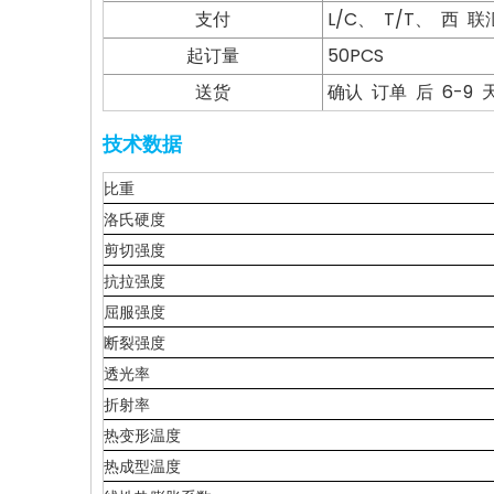
支付
L/C、 T/T、 西 
起订量
50PCS
送货
确认 订单 后 6-9 
技术数据
比重
洛氏硬度
剪切强度
抗拉强度
屈服强度
断裂强度
透光率
折射率
热变形温度
热成型温度