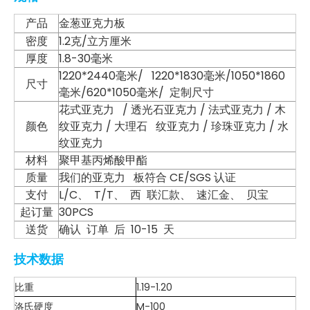
产品
金葱亚克力板
密度
1.2克/立方厘米
厚度
1.8-30毫米
1220*2440毫米/ 1220*1830毫米/1050*1860
尺寸
毫米/620*1050毫米/ 定制尺寸
花式亚克力 / 透光石亚克力 / 法式亚克力 / 木
颜色
纹亚克力 / 大理石 纹亚克力 / 珍珠亚克力 / 水
纹亚克力
材料
聚甲基丙烯酸甲酯
质量
我们的亚克力 板符合 CE/SGS 认证
支付
L/C、 T/T、 西 联汇款、 速汇金、 贝宝
起订量
30PCS
送货
确认 订单 后 10-15 天
技术数据
比重
1.19-1.20
洛氏硬度
M-100