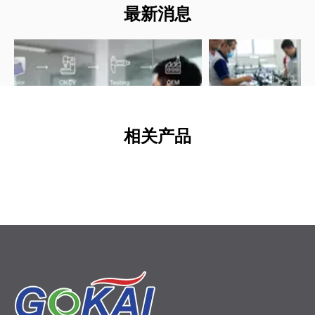
最新消息
相关产品
026-06-12
2026-06-11
关于乙缩醛塑料您需要了解的一切：高性能 POM 部件工程师指南
醛塑料 (POM) 为精密 OEM 零件提供类似金
通过这份专业的 OEM 
的强度、低摩擦和出色的尺寸稳定性。了解共
士一样将亚克力板粘合到
物和均聚物缩醛之间的差异、关键特性、ESD
粘合剂、表面处理、应用
项以及设计和加工的专家技巧。
技巧，为工业和展示项目
大型亚克力板
挤压亚克力板
即投入生产的丙烯酸粘合