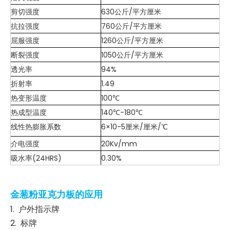
剪切强度
630公斤/平方厘米
抗拉强度
760公斤/平方厘米
屈服强度
1260公斤/平方厘米
断裂强度
1050公斤/平方厘米
透光率
94%
折射率
1.49
热变形温度
100℃
热成型温度
140℃-180℃
线性热膨胀系数
6×10-5厘米/厘米/℃
介电强度
20Kv/mm
吸水率(24HRS)
0.30%
金葱粉亚克力板的应用
1. 户外指示牌
2. 标牌