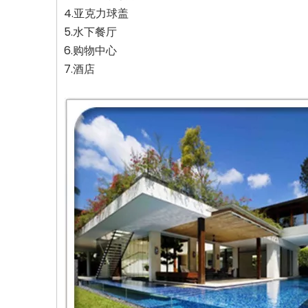
4.亚克力球盖
5.水下餐厅
6.购物中心
7.酒店