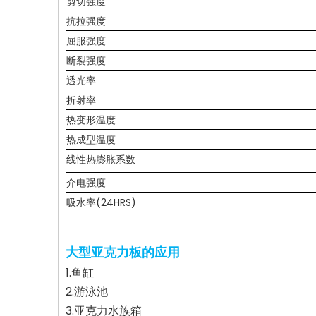
剪切强度
抗拉强度
屈服强度
断裂强度
透光率
折射率
热变形温度
热成型温度
线性热膨胀系数
介电强度
吸水率(24HRS)
大型亚克力板的应用
1.鱼缸
2.游泳池
3.亚克力水族箱