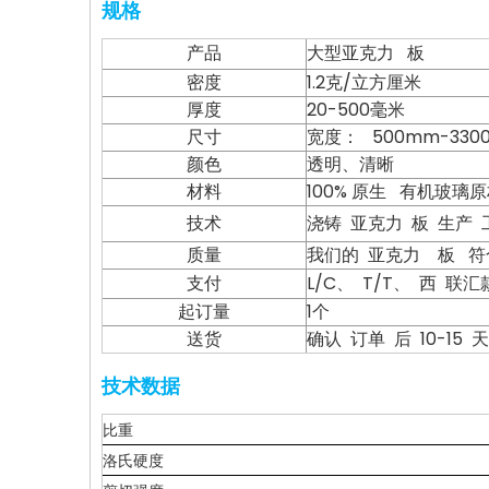
规格
产品
大型亚克力 板
密度
1.2克/立方厘米
厚度
20-500毫米
尺寸
宽度： 500mm-330
颜色
透明、清晰
材料
100% 原生 有机玻璃
技术
浇铸 亚克力 板 生产 
质量
我们的 亚克力 板 符合 
支付
L/C、 T/T、 西 联
起订量
1个
送货
确认 订单 后 10-15 天
技术数据
比重
洛氏硬度