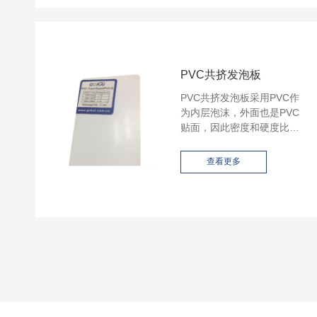
PVC共挤发泡板
PVC共挤发泡板采用PVC作
为内层泡沫，外面也是PVC
贴面，因此密度和硬度比其
他材料制成的板材更大、更
高。 PVC发泡片材表面光
查看更多
滑，可用于丝网印刷、喷
漆、切镶、涂胶、雕刻、研
磨。