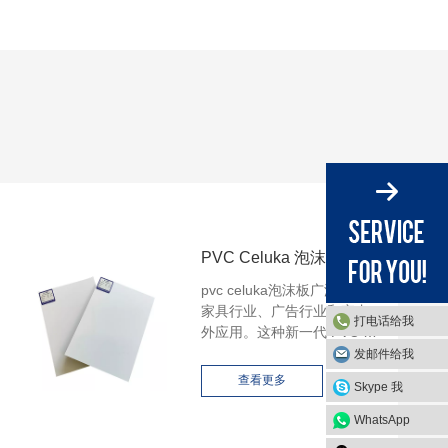
PVC Celuka 泡沫板
pvc celuka泡沫板广泛应用于
家具行业、广告行业和室内
打电话给我
外应用。这种新一代 PVC 泡
沫板采用轻质发泡 PVC 制
发邮件给我
造，也是一种环保产品，具
查看更多
Skype 我
有阻燃、防水防潮、防白蚁
和害虫、耐腐蚀和耐化学物
WhatsApp
质。