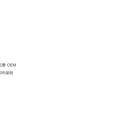
8.济南华宇国际贸易有限
公司
9.淄博宏伟塑料有限公司
10.巨晶塑业有限公司
主要特点和优势
整 OEM
和环保特
多样化应用
市场趋势和选择技巧
结论
常问问题
1.上海高凯在PP中空板制造商中