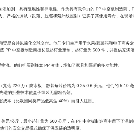
定制添加剂，具有阻燃性和导电性。作为具有竞争力的 PP 中空板制造商，Poly
有吸引力。严格的测试（跌落、压缩和紫外线照射）证实了其使用寿命，在现
和贸易合并以简化全球交付。他们专门生产用于水果/蔬菜箱和电子商务盒的
些 PP 中空板制造商擅长低起订量定制，起订量为 500 件，并提供充满
湿物流。他们扩展到蜂窝 PP 变体，增加了家具和隔断的多功能性。
220 万）防水板，散装每片价格为 0.25-0.6 美元。他们的 5-10 毫米
先进的折叠技术使盒子组装无需粘合剂。
省成本（比欧洲同类产品低高达 40%）而引人注目。
 1.5-2.2 美元/公斤，最小起订量为 500 公斤，在 PP 中空板制造商中留下了
。他们的安全交易模式确保了供应链的透明度。