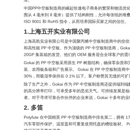
准。
中国PP中空板制造商的崛起恰逢电子商务的繁荣和物流优
围从 4 毫米到 8 毫米）提供了结构刚性，允许每张纸的堆
ISO 9001 和 RoHS 指令，从而培养国际买家之间的信任。
1.上海五开实业有限公司
上海高凯实业有限公司是中国聚丙烯中空板制造商中的佼佼者，
和高性能 PP 中空板。作为顶级的 PP 中空板制造商，Gok
20GP 集装箱的发货。他们的 OEM 服务迎合全球客户
Gokai 的 PP 中空板采用原生 PP 树脂结构，确保零
装、农用板条箱和广告展示。 Gokai 在 PP 中空板
30%，而吸湿率保持在 0.1% 以下。客户称赞其无缝的
除了生产之外，Gokai 作为 PP 中空板制造商还提供
的高分辨率打印，可承受多年的恶劣天气。可持续发展是核心；
者。对于寻求可靠合作伙伴的企业来说，Gokai 十多年
2. 多笛
Polyfute 在中国精英 PP 中空板制造商中排名第二，拥
汽车零部件保护、温室盖和可重复使用托盘的槽纹板材。 Po