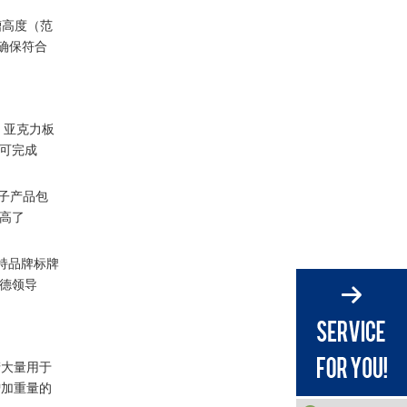
槽高度（范
可确保符合
、亚克力板
即可完成
电子产品包
提高了
支持品牌标牌
道德领导
产大量用于
增加重量的