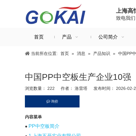
上海高
致电我们：+
首页
产品
公司简介
当前所在位置:
首页
»
消息
»
产品知识
»
中国PP
中国PP中空板生产企业10强
浏览数量：
222
作者： 洛雷塔 发布时间： 2026-02
询价
["facebook","twitter","line","wechat","linkedin","pinterest
内容菜单
PP中空板简介
●
1.上海五开实业有限公司