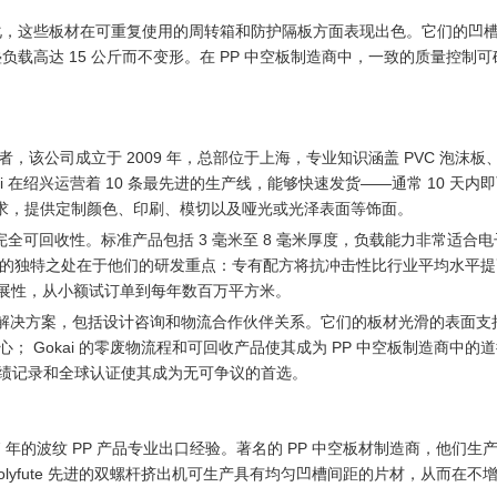
化，这些板材在可重复使用的周转箱和防护隔板方面表现出色。它们的凹
叠负载高达 15 公斤而不变形。在 PP 中空板制造商中，一致的质量控制
该公司成立于 2009 年，总部位于上海，专业知识涵盖 PVC 泡沫板
ai 在绍兴运营着 10 条最先进的生产线，能够快速发货——通常 10 天内
的需求，提供定制颜色、印刷、模切以及哑光或光泽表面等饰面。
杂质和完全可回收性。标准产品包括 3 毫米至 8 毫米厚度，负载能力非常适合
制造商中的独特之处在于他们的研发重点：专有配方将抗冲击性比行业平均水平
可扩展性，从小额试订单到每年数百万平方米。
端到端解决方案，包括设计咨询和物流合作伙伴关系。它们的板材光滑的表面
 Gokai 的零废物流程和可回收产品使其成为 PP 中空板制造商中的
的业绩记录和全球认证使其成为无可争议的首选。
有 17 年的波纹 PP 产品专业出口经验。著名的 PP 中空板材制造商，他们生
lyfute 先进的双螺杆挤出机可生产具有均匀凹槽间距的片材，从而在不