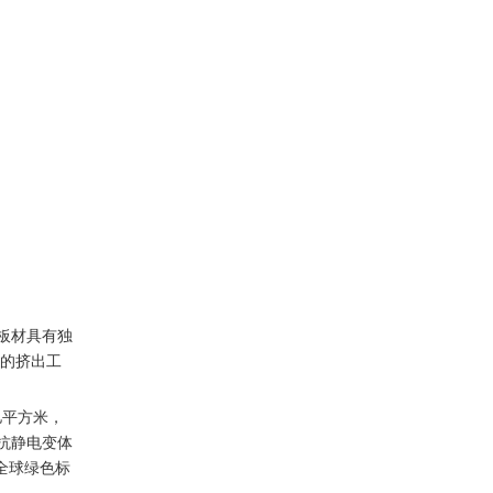
有何独特之处？
2. 顶级PP中空板制造商提供哪
些厚度选项？
3. 中国制造商生产的PP中空板
环保吗？
4. 领先的聚丙烯中空板制造商的
常见最小起订量是什么？
5、PP中空板厂家如何保证产品
质量？
引文：
板材具有独
进的挤出工
亿平方米，
和抗静电变体
全球绿色标