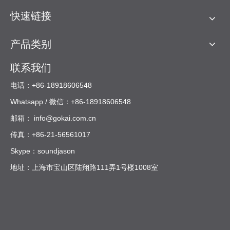
快速链接
从从业者的角度了解俄罗斯 ACP 市场
产品类别
俄罗斯 ACP 市场价值约为
8 亿美元（2023 年）
，由于对现代外
墙和节能建筑围护结构的稳定需求，预计
未来几年复合在我与外
联系我们
墙承包商和区域经销商的合作中，三个市场现实一再出现：恶劣的
电话：+86-18918606548
气候、提高的消防安全意识以及进入俄罗斯的可靠物流的需要。 [
市场与市场
Whatsapp / 微信：+86-18918606548
年增长率约为 5-7% 。
]
从
安装人员的
角度来看，面板必须能够承受反复的冻融循环、强
邮箱：
info@gokai.com.cn
风荷载和紫外线照射，而不会出现明显的变形或褪色。从
分销商
传真：+86-21-56561017
的
角度来看，稳定的颜色批次、可预测的交货时间和公平的投诉
Skype：soundjason
亚雷塔普
处理往往比从单价中榨取最后一分钱更重要。 [
]
地址：上海市宝山区陆翔路111弄1号楼1008室
我们如何评估俄罗斯 ACP 制造商和供应商
为了使此排名比简单的“品牌列表”更有用，我们使用了
承包商、安
装商和分销商在日常工作中实际关心的
基于经验的标准：
1.
实际项目绩效
- 平整度、剥离强度、批次间的颜色一致性以及面板在俄罗斯气候