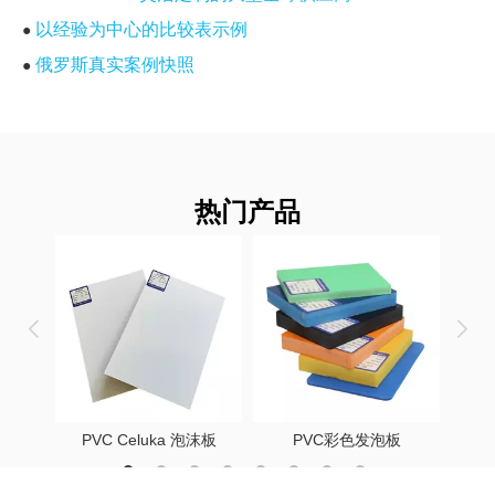
以经验为中心的比较表示例
●
俄罗斯真实案例快照
●
莫斯科的高端外观
>>
区域城市零售及连锁大卖场
>>
区域经销商OEM合作
>>
在俄罗斯选择 ACP 供应商的实用清单
热门产品
●
与 Gokai 等 OEM ACP 合作伙伴合作的专家提示
●
如何为您的下一个项目选择合适的俄罗斯 ACP 供应商
●
行动号召：制定面向未来的 ACP 供应战略
●
常见问题（FAQ）
●
1、铝塑板适合俄罗斯恶劣的气候吗？
>>
2. 为什么一些俄罗斯项目坚持使用A2或FR核心？
>>
PVC Celuka 泡沫板
PVC彩色发泡板
3. 与 Gokai 这样的 OEM ACP 供应商合作有什么好处？
>>
4. 在大订单之前如何验证 ACP 制造商的声明？
>>