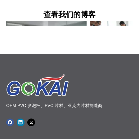
5. 在一个项目中混合使用不同 ACP 品牌的面板是否存
>>
查看我们的博客
在风险？
参考文献
●
在现代幕墙项目、零售连锁店以及莫斯科、圣彼得堡等主要城市和
快速发展的区域中心的长期翻新工程的推动下，俄罗斯对于承包商
铝复合板 (ACP)
和分销商来说，选择合适的
市场一直在稳步增
ACP 品牌
长。
不再仅仅与数据表有关；而是与数据表有关。它
关乎
现实世界的性能、服务态度和长期风险控制——尤其是在与
等 OEM 合作伙伴合作
链接
Gokai
定制项目时。 [
]
关于乙缩醛塑料您需要了解的一切：高性能 POM 部件工程师指南
乙缩醛塑料 (POM) 为精密 OEM 零件提供类
通过这份专业的 OEM 
似金属的强度、低摩擦和出色的尺寸稳定性。
人士一样将亚克力板粘合
OEM PVC 发泡板、PVC 片材、亚克力片材制造商
了解共聚物和均聚物缩醛之间的差异、关键特
佳的粘合剂、表面处理、
性、ESD 选项以及设计和加工的专家技巧。
和设计技巧，为工业和展
固且可立即投入生产的丙